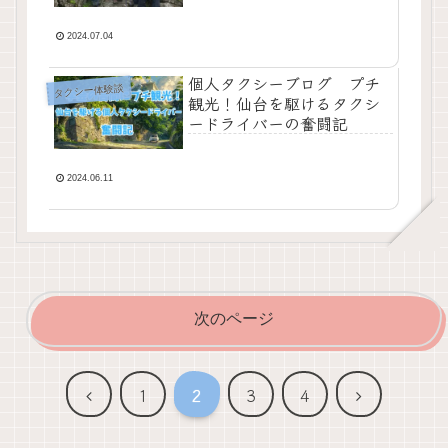
2024.07.04
個人タクシーブログ プチ
タクシー体験談
観光！仙台を駆けるタクシ
ードライバーの奮闘記
2024.06.11
次のページ
前
次
1
2
3
4
へ
へ