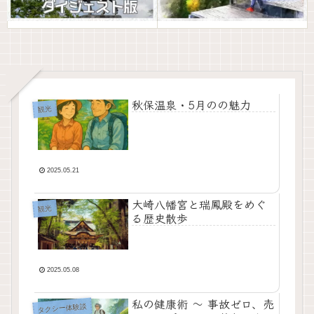
秋保温泉・5月のの魅力
観光
2025.05.21
大崎八幡宮と瑞鳳殿をめぐ
観光
る歴史散歩
2025.05.08
私の健康術 〜 事故ゼロ、売
タクシー体験談