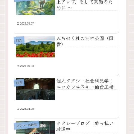
上アップ、そして笑顔のた
めに 〜
2025.05.07
みちのく杜の河畔公園（国
観光
営）
2025.05.03
個人タクシー社会科見学！
観光
ニッカウヰスキー仙台工場
2025.04.05
タクシーブログ 酔っ払い
タクシー体験談
珍道中