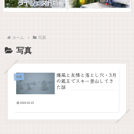
ホーム
写真
写真
爆風と友情と落とし穴・3月
写真
の蔵王でスキー登山してき
た話
2024.03.23